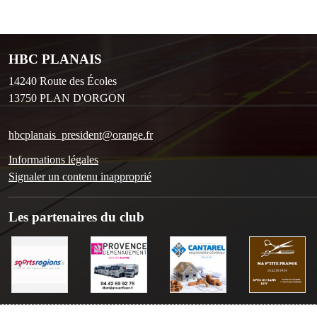
HBC PLANAIS
14240 Route des Écoles
13750
PLAN D'ORGON
hbcplanais_president@orange.fr
Informations légales
Signaler un contenu inapproprié
Les partenaires du club