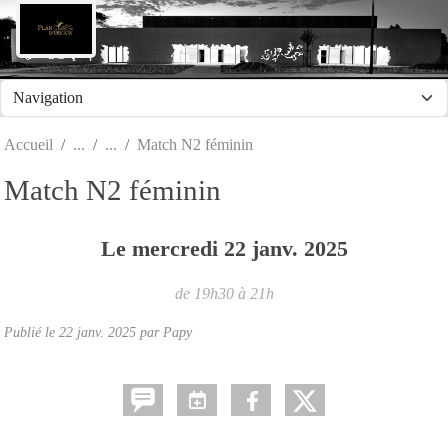
Panneau de gestion des cookies
Accueil
Match N2 féminin
Match N2 féminin
Le
mercredi
22
janv.
2025
de 19h30 à 21h
Publié le
22 janv. 2025
par Papy