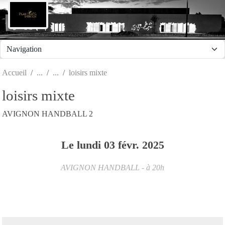
Panneau de gestion des cookies
Accueil
loisirs mixte
loisirs mixte
AVIGNON HANDBALL 2
Le
lundi
03
févr.
2025
AVIGNON HANDBALL
- à 20h