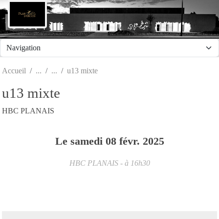
Panneau de gestion des cookies
Accueil
u13 mixte
u13 mixte
HBC PLANAIS
Le
samedi
08
févr.
2025
HBC PLANAIS
- à 16h30