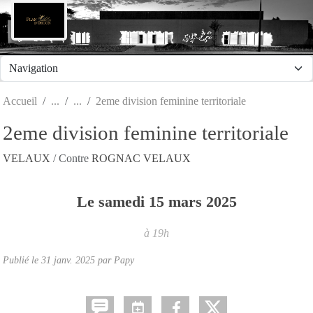
Panneau de gestion des cookies
Accueil
2eme division feminine territoriale
2eme division feminine territoriale
VELAUX
/ Contre
ROGNAC VELAUX
Le
samedi
15
mars
2025
à 19h
Publié le
31 janv. 2025
par Papy