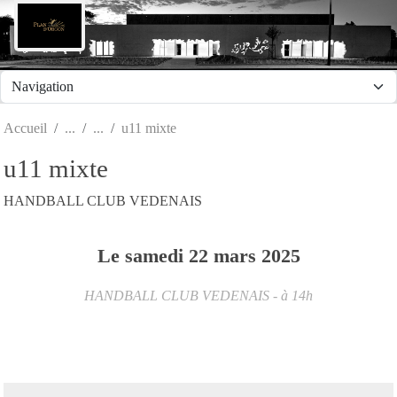
Panneau de gestion des cookies
Accueil
u11 mixte
u11 mixte
HANDBALL CLUB VEDENAIS
Le
samedi
22
mars
2025
HANDBALL CLUB VEDENAIS
- à 14h