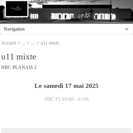
Panneau de gestion des cookies
Accueil
u11 mixte
u11 mixte
HBC PLANAIS 2
Le
samedi
17
mai
2025
HBC PLANAIS
- à 14h