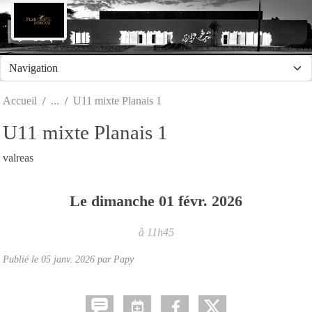
Panneau de gestion des cookies
Accueil
U11 mixte Planais 1
U11 mixte Planais 1
valreas
Le
dimanche
01
févr.
2026
à 11h45
Publié le
05 janv. 2026
par Papy