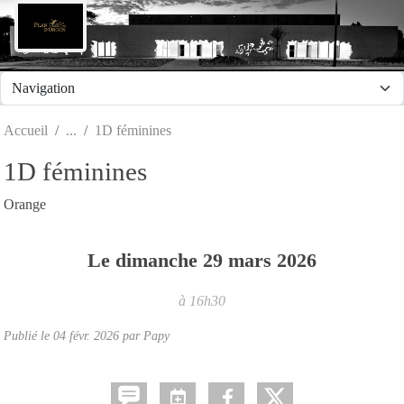
Panneau de gestion des cookies
Accueil
1D féminines
1D féminines
Orange
Le
dimanche
29
mars
2026
à 16h30
Publié le
04 févr. 2026
par Papy