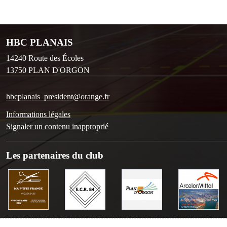
HBC PLANAIS
14240 Route des Écoles
13750
PLAN D'ORGON
hbcplanais_president@orange.fr
Informations légales
Signaler un contenu inapproprié
Les partenaires du club