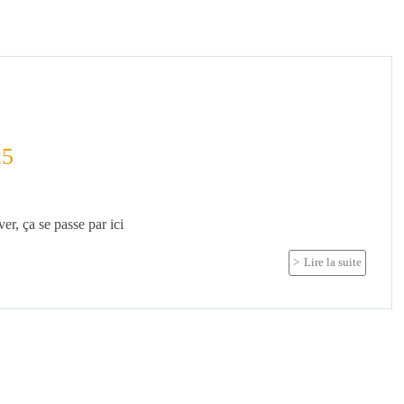
25
er, ça se passe par ici
Lire la suite