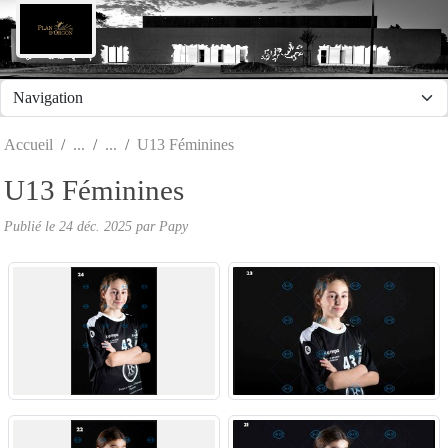
Panneau de gestion des cookies
Accueil
U13 Féminines
U13 Féminines
Publié le
24 déc. 2025
par Papy